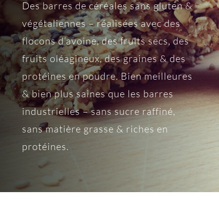
Des barres de céréales sans gluten &
végétaliennes – réalisées avec des
flocons d’avoine, des fruits secs, des
fruits oléagineux, des graines & des
protéines en poudre. Bien meilleures
& bien plus saines que les barres
industrielles – sans sucre raffiné,
sans matière grasse & riches en
protéines.