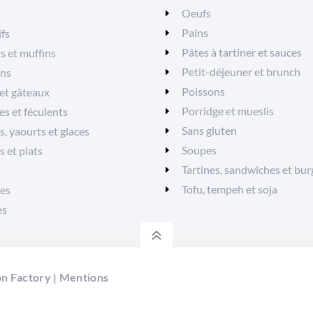
Oeufs
Pains
ifs
Pâtes à tartiner et sauces
ts et muffins
Petit-déjeuner et brunch
ons
Poissons
et gâteaux
Porridge et mueslis
es et féculents
Sans gluten
, yaourts et glaces
Soupes
s et plats
Tartines, sandwiches et bur
Tofu, tempeh et soja
es
es
6
n Factory
|
Mentions