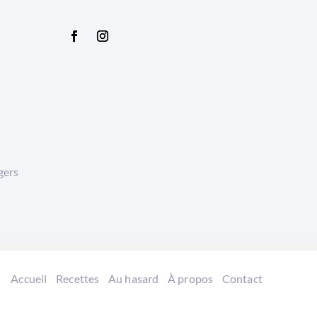
gers
Accueil
Recettes
Au hasard
À propos
Contact