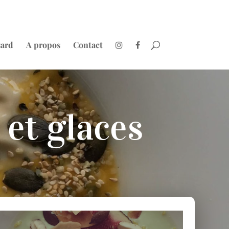
sard
A propos
Contact
 et glaces