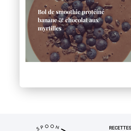
Bol de smoothie protéiné
banane & chocolat aux
myrtilles
RECETTE