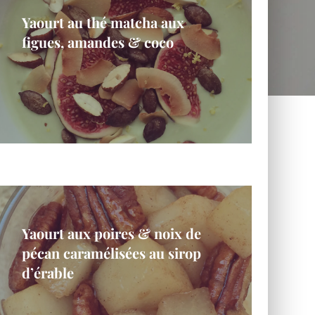
Yaourt au thé matcha aux
figues, amandes & coco
Yaourt aux poires & noix de
pécan caramélisées au sirop
d’érable