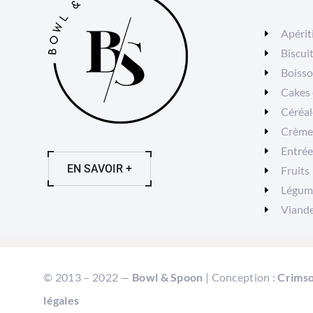
Apérit
Biscui
Boiss
Cakes 
Céréal
Crèmes
Entrée
EN SAVOIR +
Fruits
Légum
Viand
© 2013 – 2022 —
Bowl & Spoon
| Conception :
Crimso
légales