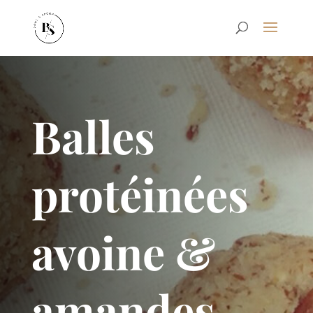
Balles
protéinées
avoine &
amandes