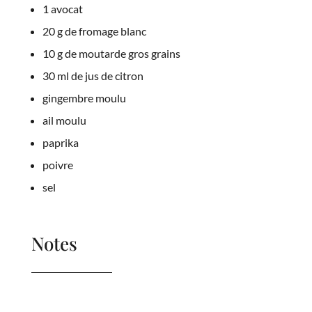
1 avocat
20 g de fromage blanc
10 g de moutarde gros grains
30 ml de jus de citron
gingembre moulu
ail moulu
paprika
poivre
sel
Notes