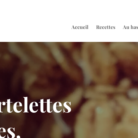
Accueil
Recettes
Au ha
rtelettes
es,