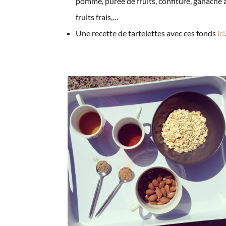
pomme, purée de fruits, confiture, ganache 
fruits frais,…
Une recette de tartelettes avec ces fonds
ici