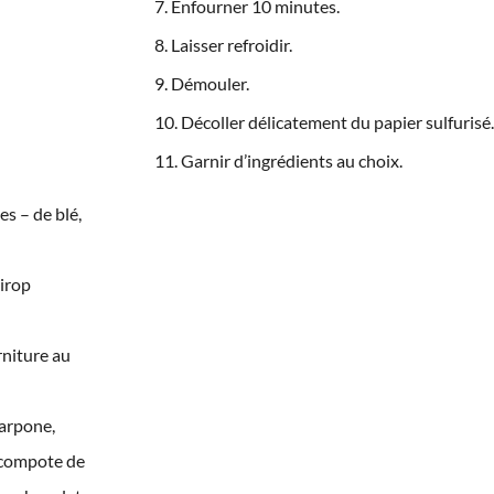
Enfourner 10 minutes.
Laisser refroidir.
Démouler.
Décoller délicatement du papier sulfurisé
Garnir d’ingrédients au choix.
es – de blé,
sirop
rniture au
carpone,
, compote de