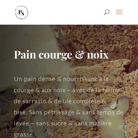
Pain courge & noix
Un pain dense & nourrissant à la
courge & aux noix – avec de la farine
de sarrasin & de blé complète &
bise. Sans pétrissage & sans temps de
levée – sans sucre & sans matière
grasse.