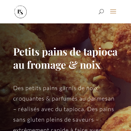
Petits pains de tapioca
au fromage & noix
Des petits pains garnis de noix
croquantes & parfumés au parmesan
– réalisés avec du tapioca. Des pains
sans gluten pleins de saveurs –
extrêmement rapide à faire avec