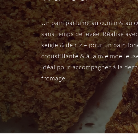
Un pain parfumé au cumin & au c
sans temps de levée. Réalisé ave
seigle & de riz – pour un pain fon
croustillante & à la mie moelleus
idéal pour accompagner à la der
fromage.