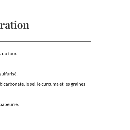
ration
 du four.
ulfurisé.
bicarbonate, le sel, le curcuma et les graines
 babeurre.