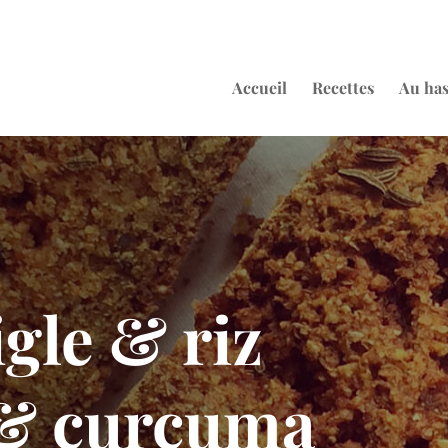
Accueil
Recettes
Au ha
igle & riz
 & curcuma