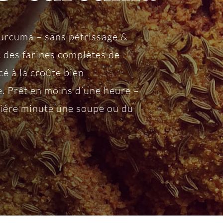
urcuma – sans pétrissage &
c des farines complètes de
cé à la croûte bien
e. Prêt en moins d’une heure –
nière minute une soupe ou du