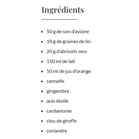
Ingrédients
50 g de son d’avoine
10 g de graines de lin
20 g d’abricots secs
150 ml de lait
50 ml de jus d’orange
cannelle
gingembre
anis étoilé
cardamome
clou de girofle
coriandre