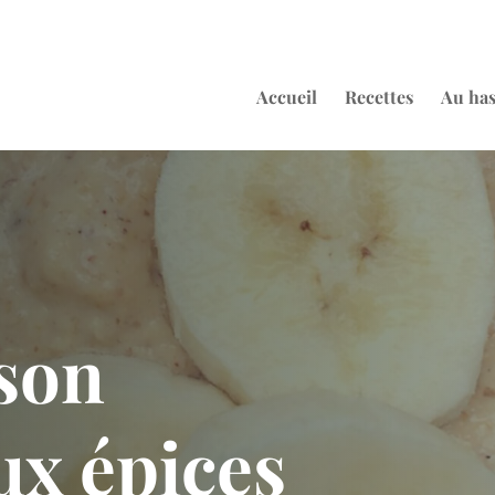
Accueil
Recettes
Au ha
son
ux épices