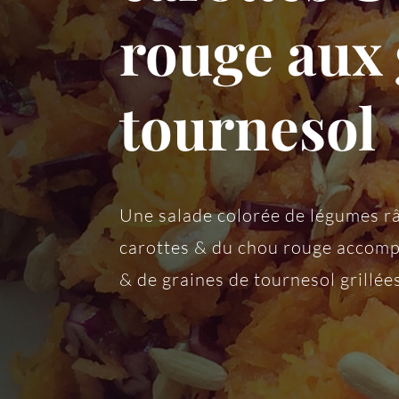
rouge aux 
tournesol
Une salade colorée de légumes râ
carottes & du chou rouge accomp
& de graines de tournesol grillée