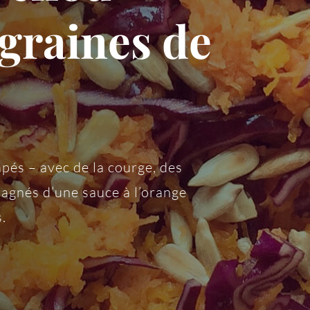
graines de
pés – avec de la courge, des
agnés d’une sauce à l’orange
s.