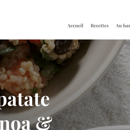
Accueil
Recettes
Au ha
patate
inoa &