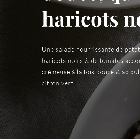
haricots n
Une salade nourrissante de patat
haricots noirs & de tomates acc
crémeuse à la fois douce & acidu
citron vert.