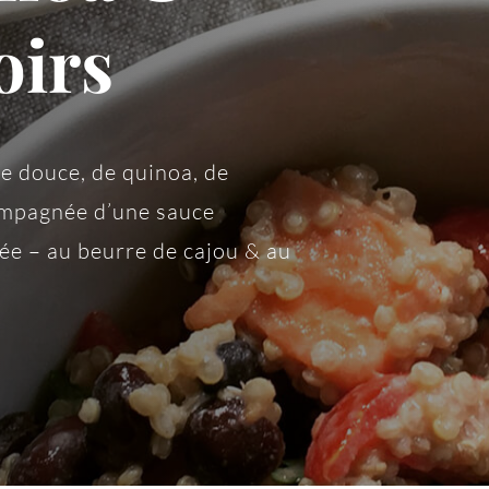
oirs
e douce, de quinoa, de
ompagnée d’une sauce
lée – au beurre de cajou & au