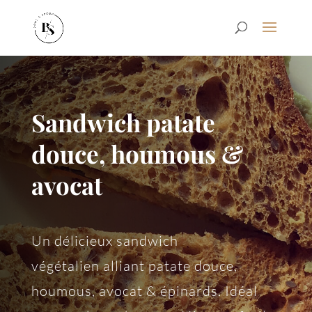
Sandwich patate
douce, houmous &
avocat
Un délicieux sandwich
végétalien alliant patate douce,
houmous, avocat & épinards. Idéal