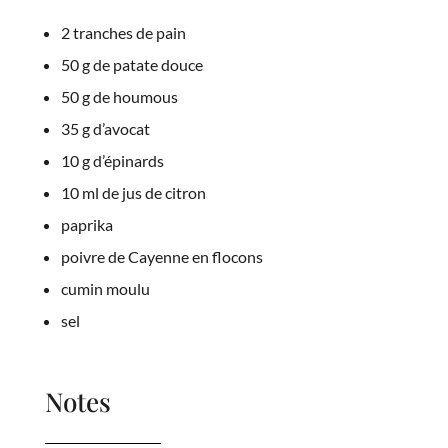
2 tranches de pain
50 g de patate douce
50 g de houmous
35 g d’avocat
10 g d’épinards
10 ml de jus de citron
paprika
poivre de Cayenne en flocons
cumin moulu
sel
Notes