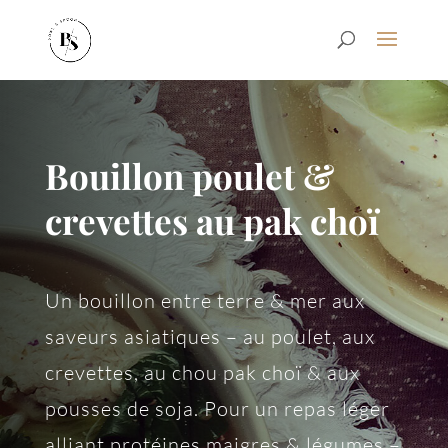
Bouillon poulet &
crevettes au pak choï
Un bouillon entre terre & mer aux
saveurs asiatiques – au poulet, aux
crevettes, au chou pak choï & aux
pousses de soja. Pour un repas léger
alliant protéines maigres & légumes –