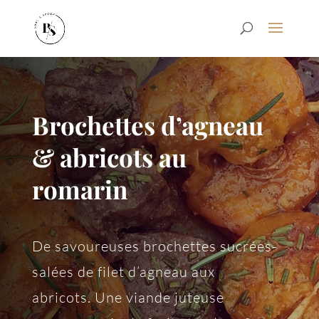
Brochettes d’agneau
& abricots au
romarin
De savoureuses brochettes sucrées-
salées de filet d’agneau aux
abricots. Une viande juteuse