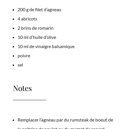
200 g de filet d’agneau
4 abricots
2 brins de romarin
10 ml d’huile d’olive
10 ml de vinaigre balsamique
poivre
sel
Notes
Remplacer l’agneau par du rumsteak de boeuf, de
la poitrine de poulet ou du magret de canard.