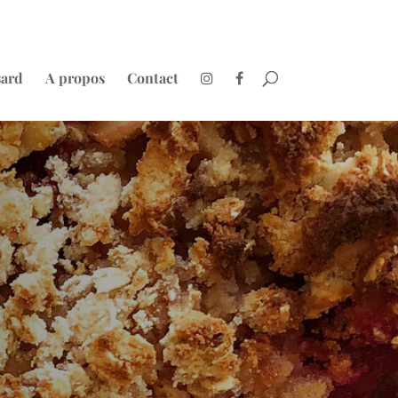
sard
A propos
Contact