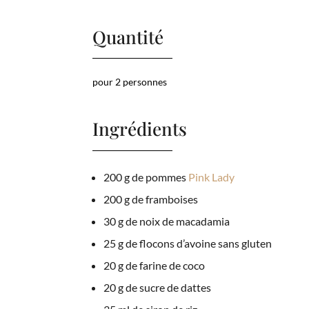
Quantité
pour 2 personnes
Ingrédients
200 g de pommes
Pink Lady
200 g de framboises
30 g de noix de macadamia
25 g de flocons d’avoine sans gluten
20 g de farine de coco
20 g de sucre de dattes