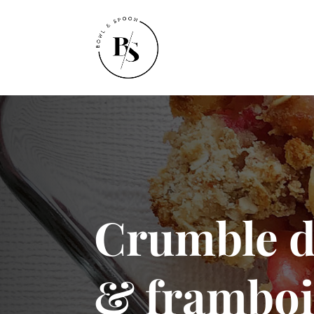
Crumble 
& framboi