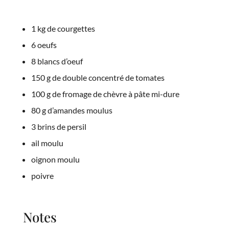
1 kg de courgettes
6 oeufs
8 blancs d’oeuf
150 g de double concentré de tomates
100 g de fromage de chèvre à pâte mi-dure
80 g d’amandes moulus
3 brins de persil
ail moulu
oignon moulu
poivre
Notes