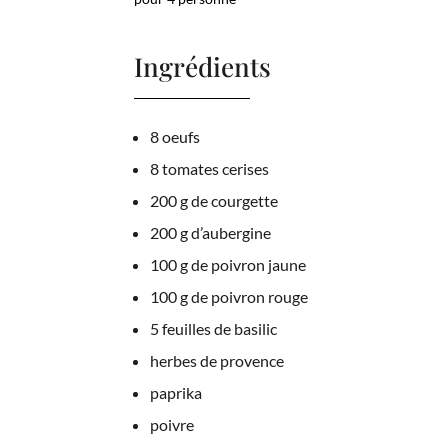
Ingrédients
8 oeufs
8 tomates cerises
200 g de courgette
200 g d’aubergine
100 g de poivron jaune
100 g de poivron rouge
5 feuilles de basilic
herbes de provence
paprika
poivre