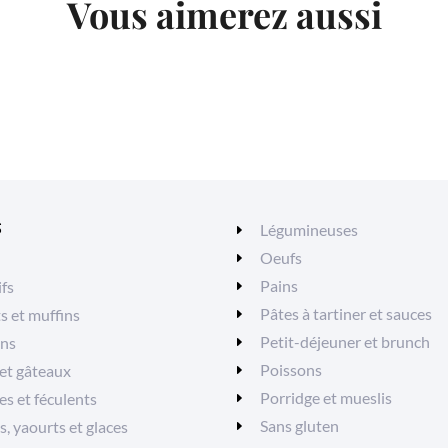
Vous aimerez aussi
S
Légumineuses
Oeufs
Pains
ifs
Pâtes à tartiner et sauces
ts et muffins
Petit-déjeuner et brunch
ons
Poissons
et gâteaux
Porridge et mueslis
es et féculents
Sans gluten
, yaourts et glaces