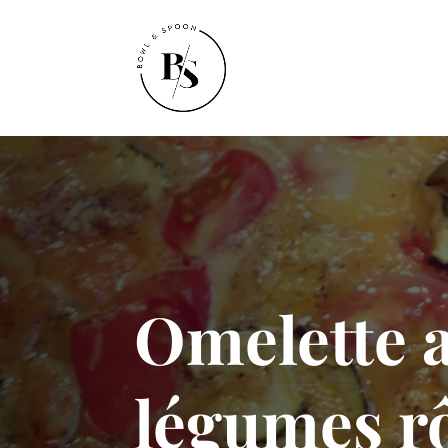
Omelette 
légumes rô