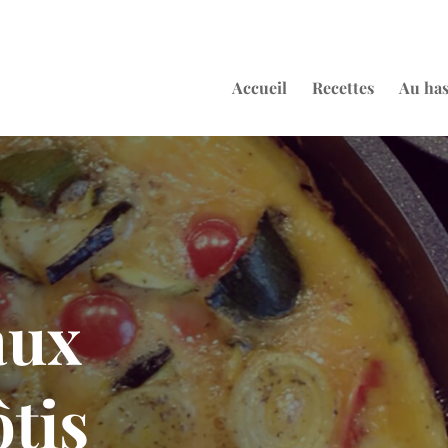
Accueil
Recettes
Au ha
aux
tis