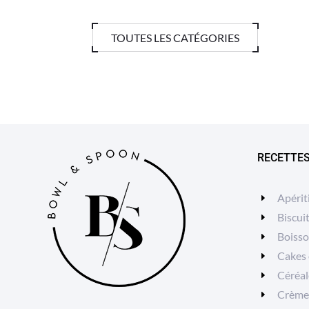
TOUTES LES CATÉGORIES
RECETTE
Apérit
Biscui
Boiss
Cakes 
Céréal
Crèmes