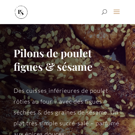
Pilons de poulet
figues & sésame
Des cuisses inférieures de poulet
rôties au four – avec des figues
séchées & des graines de sésame. Un
plat très simple sucré-salé – parfumé
aux épices douces.