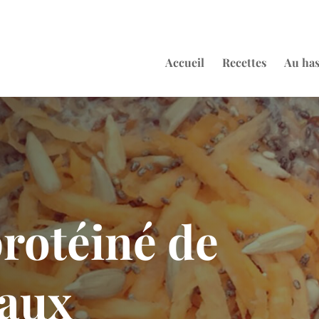
Accueil
Recettes
Au ha
rotéiné de
 aux