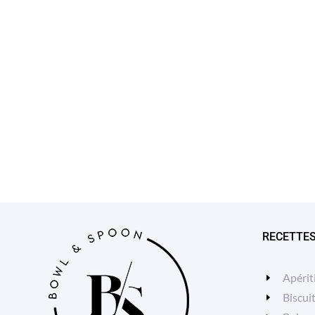
RECETTE
Apérit
Biscui