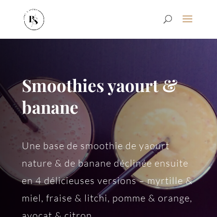
Smoothies yaourt &
banane
Une base de smoothie de yaourt
nature & de banane déclinée ensuite
en 4 délicieuses versions – myrtille &
miel, fraise & litchi, pomme & orange,
avocat & citron.