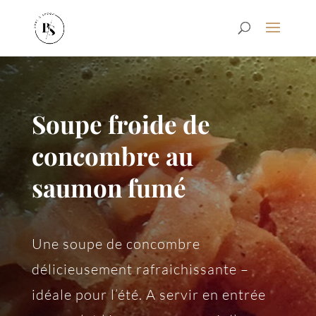
Soupe froide de
concombre au
saumon fumé
Une soupe de concombre
délicieusement rafraichissante –
idéale pour l’été. A servir en entrée