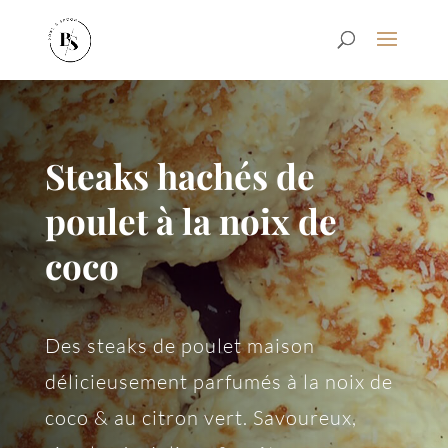
Steaks hachés de
poulet à la noix de
coco
Des steaks de poulet maison
délicieusement parfumés à la noix de
coco & au citron vert. Savoureux,