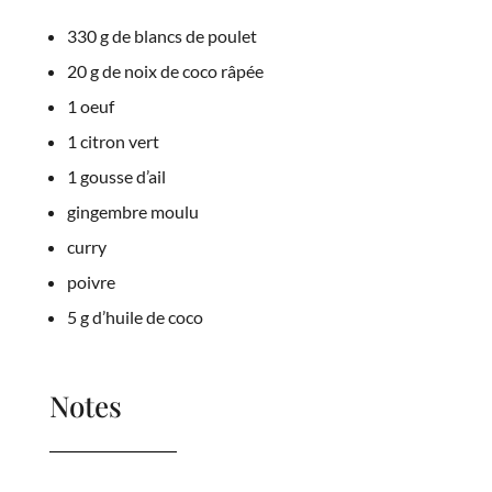
330 g de blancs de poulet
20 g de noix de coco râpée
1 oeuf
1 citron vert
1 gousse d’ail
gingembre moulu
curry
poivre
5 g d’huile de coco
Notes