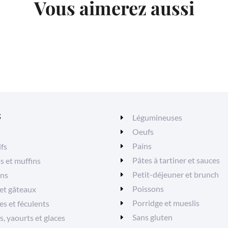
Vous aimerez aussi
S
Légumineuses
Oeufs
Pains
ifs
Pâtes à tartiner et sauces
ts et muffins
Petit-déjeuner et brunch
ons
Poissons
et gâteaux
Porridge et mueslis
es et féculents
Sans gluten
, yaourts et glaces