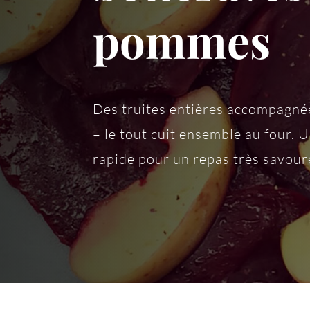
pommes
Des truites entières accompagn
– le tout cuit ensemble au four. 
rapide pour un repas très savoure