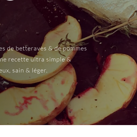
ées de betteraves & de pommes
Une recette ultra simple &
ux, sain & léger.