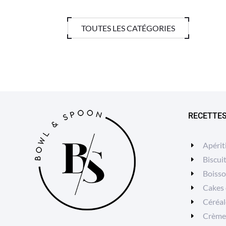
TOUTES LES CATÉGORIES
RECETTE
Apérit
Biscui
Boiss
Cakes 
Céréal
Crèmes