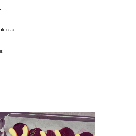
.
 pinceau.
r.