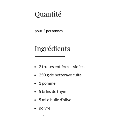
Quantité
pour 2 personnes
Ingrédients
2 truites entières – vidées
250 g de betterave cuite
1 pomme
5 brins de thym
5 ml d’huile d’olive
poivre