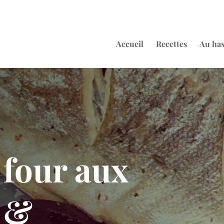
Accueil
Recettes
Au ha
 four aux
s &