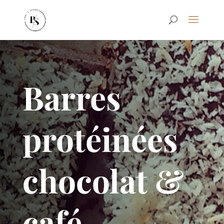
Barres
protéinées
chocolat &
café