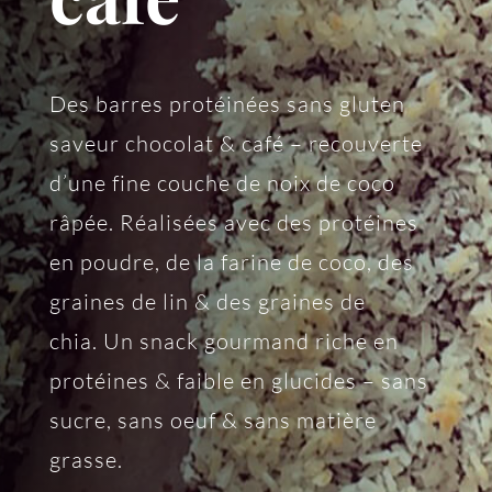
Des barres protéinées sans gluten
saveur chocolat & café – recouverte
d’une fine couche de noix de coco
râpée. Réalisées avec des protéines
en poudre, de la farine de coco, des
graines de lin & des graines de
chia. Un snack gourmand riche en
protéines & faible en glucides – sans
sucre, sans oeuf & sans matière
grasse.