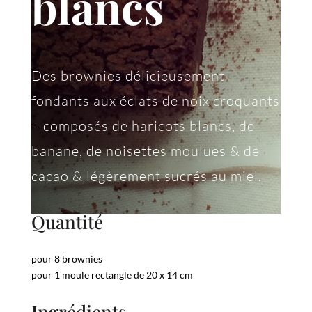
blancs
Des brownies délicieusement
fondants aux éclats de noix croquants
– composés de haricots blancs, de
banane, de noisettes moulues & de
cacao & légèrement sucrés au miel.
Quantité
pour 8 brownies
pour 1 moule rectangle de 20 x 14 cm
Ingrédients