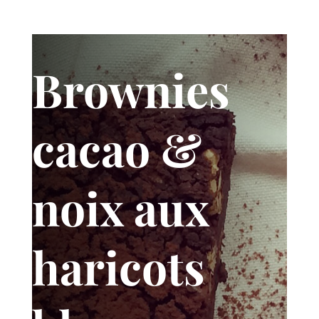
Brownies
cacao &
noix aux
haricots