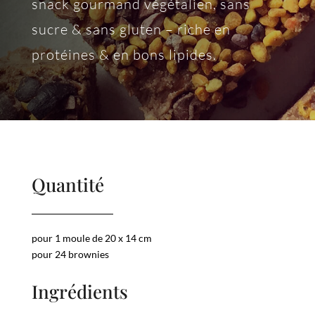
snack gourmand végétalien, sans
sucre & sans gluten – riche en
protéines & en bons lipides.
Quantité
pour 1 moule de 20 x 14 cm
pour 24 brownies
Ingrédients