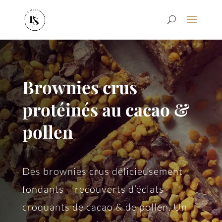
Brownies crus
protéinés au cacao &
pollen
Des brownies crus délicieusement
fondants – recouverts d’éclats
croquants de cacao & de pollen. Un