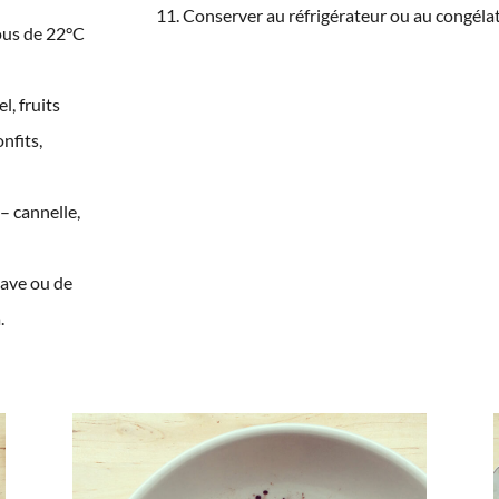
Conserver au réfrigérateur ou au congélat
sous de 22°C
l, fruits
nfits,
 – cannelle,
gave ou de
.