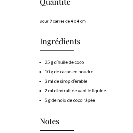
Quantité
pour 9 carrés de 4 x 4 cm
Ingrédients
25 g d’huile de coco
10 g de cacao en poudre
3 ml de sirop d’érable
2 ml d’extrait de vanille liquide
5 g de noix de coco râpée
Notes