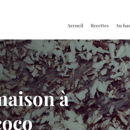
Accueil
Recettes
Au ha
maison à
coco