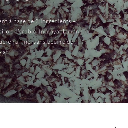
nt à base de 3 ingrédients –
 sirop d’érable. Incroyablement
sucre raffiné, sans beurre de
lat.