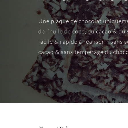
Une plaque de chocolat uniqueme
de l’huile de coco, du cacao & du
facile & rapide à réaliser – sans 
cacao & sans tempérage du choco