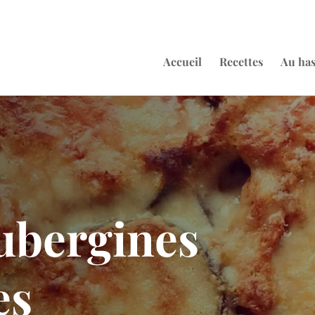
Accueil
Recettes
Au ha
aubergines
es