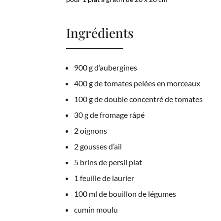
Ingrédients
900 g d’aubergines
400 g de tomates pelées en morceaux
100 g de double concentré de tomates
30 g de fromage râpé
2 oignons
2 gousses d’ail
5 brins de persil plat
1 feuille de laurier
100 ml de bouillon de légumes
cumin moulu