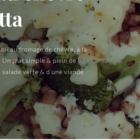
tta
oli au fromage de chèvre, à la
 Un plat simple & plein de
 salade verte & d’une viande