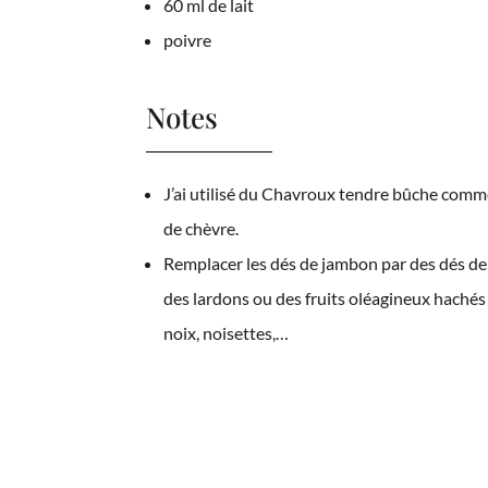
60 ml de lait
poivre
Notes
J’ai utilisé du Chavroux tendre bûche com
de chèvre.
Remplacer les dés de jambon par des dés de 
des lardons ou des fruits oléagineux haché
noix, noisettes,…