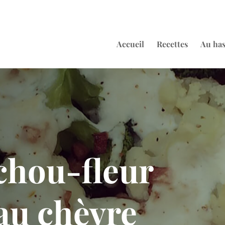
Accueil
Recettes
Au ha
chou-fleur
au chèvre