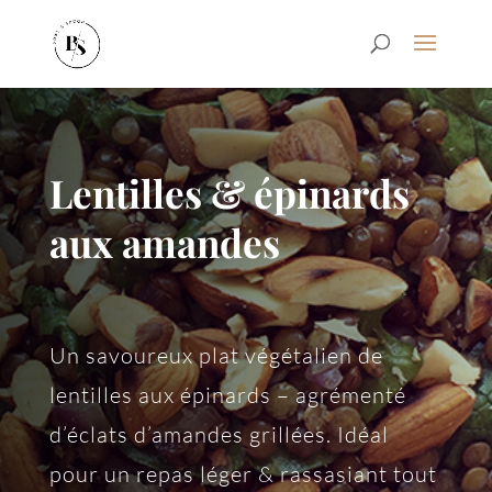
Lentilles & épinards
aux amandes
Un savoureux plat végétalien de
lentilles aux épinards – agrémenté
d’éclats d’amandes grillées. Idéal
pour un repas léger & rassasiant tout