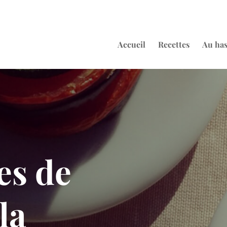
Accueil
Recettes
Au ha
es de
la