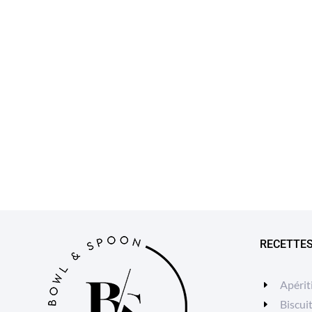
RECETTE
Apérit
Biscui