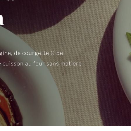
a
rgine, de courgette & de
e cuisson au four sans matière