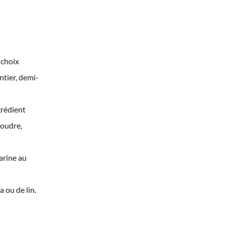
 choix
ntier, demi-
grédient
poudre,
farine au
 ou de lin.