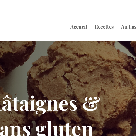
Accueil
Recettes
Au ha
hâtaignes &
sans gluten