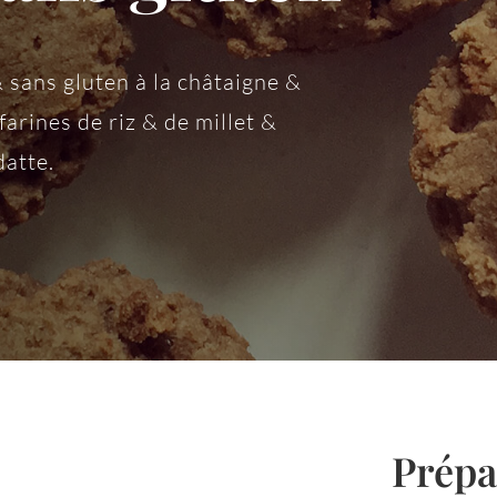
 sans gluten à la châtaigne &
farines de riz & de millet &
datte.
Prépa