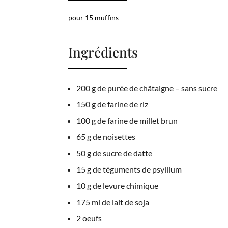
pour 15 muffins
Ingrédients
200 g de purée de châtaigne – sans sucre
150 g de farine de riz
100 g de farine de millet brun
65 g de noisettes
50 g de sucre de datte
15 g de téguments de psyllium
10 g de levure chimique
175 ml de lait de soja
2 oeufs