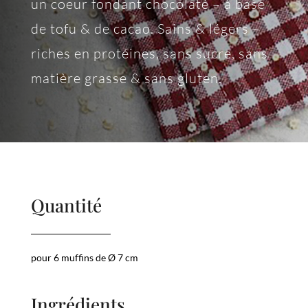
un coeur fondant chocolaté – à base
de tofu & de cacao. Sains & légers –
riches en protéines, sans sucre, sans
matière grasse & sans gluten.
Quantité
pour 6 muffins de Ø 7 cm
Ingrédients