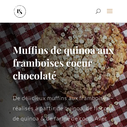
Muffins de quinoa aux
framboises coeur
chocolaté
De délicieux muffins aux framboises –
réalisés à partir de quinoa, de flocons
de quinoa & de farine de coco. Avec