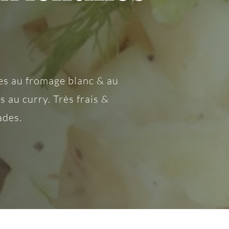
es au fromage blanc & au
es au curry. Très frais &
ades.