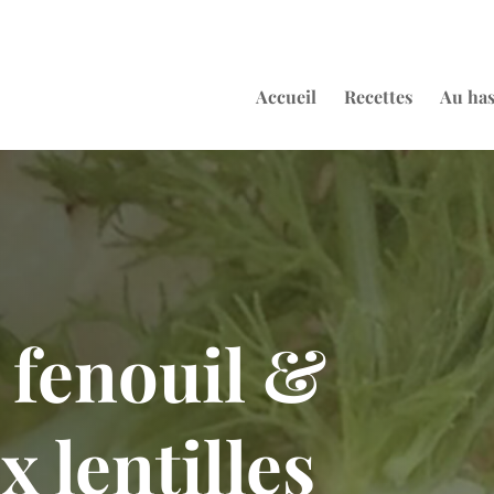
Accueil
Recettes
Au ha
 fenouil &
 lentilles