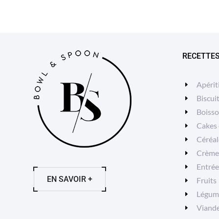
RECETTE
Apérit
Biscui
Boiss
Cakes 
Céréal
Crèmes
Entrée
EN SAVOIR +
Fruits
Légum
Viand