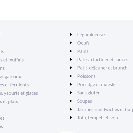
S
Légumineuses
Oeufs
Pains
ifs
Pâtes à tartiner et sauces
ts et muffins
Petit-déjeuner et brunch
ons
Poissons
et gâteaux
Porridge et mueslis
es et féculents
Sans gluten
, yaourts et glaces
Soupes
s et plats
Tartines, sandwiches et bur
Tofu, tempeh et soja
es
es