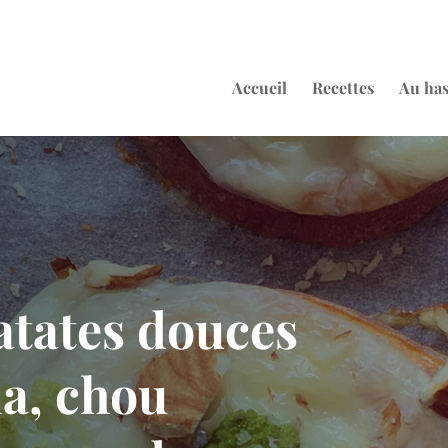
Accueil
Recettes
Au ha
atates douces
la, chou