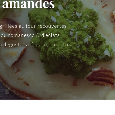
 amandes
grillées au four recouvertes
chou romanesco & d’éclats
à déguster à l’apéro, en entrée