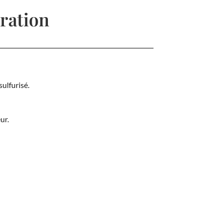
ration
ulfurisé.
ur.